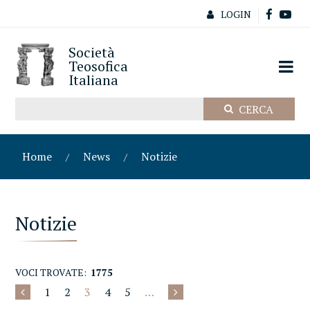
LOGIN
Società
Teosofica
Italiana
Home
News
Notizie
Notizie
VOCI TROVATE:
1775
1
2
3
4
5
…