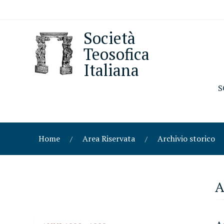
Società
Teosofica
Italiana
S
Home
Area Riservata
Archivio storico
A