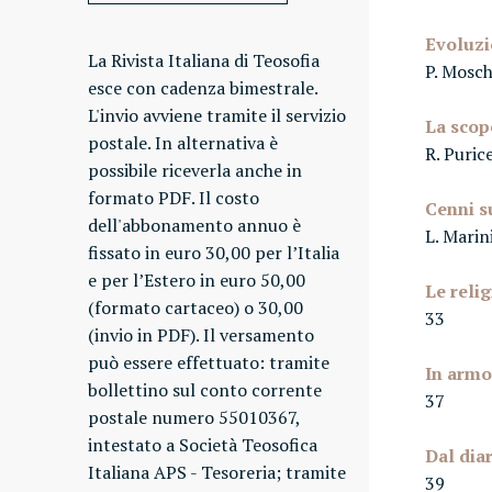
Evoluzi
La Rivista Italiana di Teosofia
P. Mosch
esce con cadenza bimestrale.
L'invio avviene tramite il servizio
La scop
postale. In alternativa è
R. Purice
possibile riceverla anche in
formato PDF. Il costo
Cenni s
dell'abbonamento annuo è
L. Marin
fissato in euro 30,00 per l’Italia
e per l’Estero in euro 50,00
Le relig
(formato cartaceo) o 30,00
33
(invio in PDF). Il versamento
può essere effettuato: tramite
In armon
bollettino sul conto corrente
37
postale numero 55010367,
intestato a Società Teosofica
Dal diar
Italiana APS - Tesoreria; tramite
39