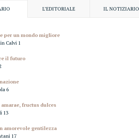
RIO
L’EDITORIALE
IL NOTIZIARIO
e per un mondo migliore
in Calvi 1
e il futuro
2
inazione
ola 6
 amarae, fructus dulces
di 13
in amorevole gentilezza
ntani 17