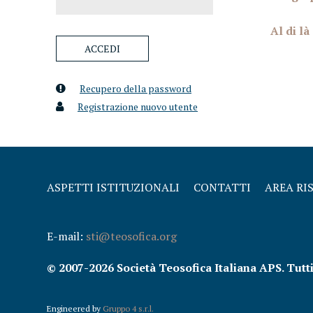
Al di là
Recupero della password
Registrazione nuovo utente
ASPETTI ISTITUZIONALI
CONTATTI
AREA RI
E-mail:
sti@teosofica.org
© 2007-2026 Società Teosofica Italiana APS. Tutti i 
Engineered by
Gruppo 4 s.r.l.