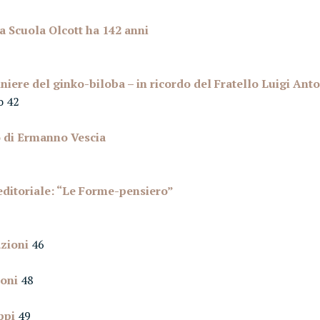
a Scuola Olcott ha 142 anni
iniere del ginko-biloba – in ricordo del Fratello Luigi Ant
o 42
 di Ermanno Vescia
editoriale: “Le Forme-pensiero”
zioni
46
oni
48
ppi
49