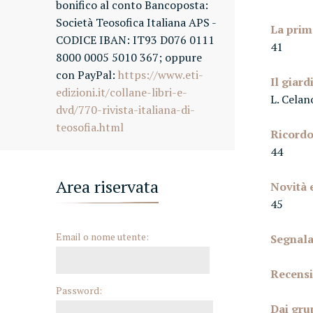
bonifico al conto Bancoposta:
Società Teosofica Italiana APS -
La prim
CODICE IBAN: IT93 D076 0111
41
8000 0005 5010 367; oppure
con PayPal:
https://www.eti-
Il giard
edizioni.it/collane-libri-e-
L. Celan
dvd/770-rivista-italiana-di-
teosofia.html
Ricordo
44
Area riservata
Novità 
45
Email o nome utente:
Segnala
Recensi
Password:
Dai gru