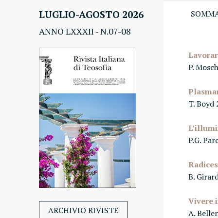
LUGLIO-AGOSTO 2026
SOMMA
ANNO
LXXXII - N.07-08
Lavorar
P. Mosch
Plasmar
T. Boyd 
L’illum
P.G. Par
Radices
B. Girar
Vivere 
ARCHIVIO RIVISTE
A. Belle