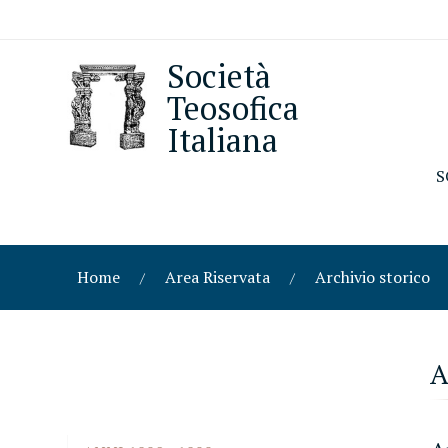
Società
Teosofica
Italiana
S
Home
Area Riservata
Archivio storico
A