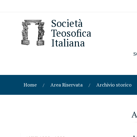
Società
Teosofica
Italiana
S
Home
Area Riservata
Archivio storico
A