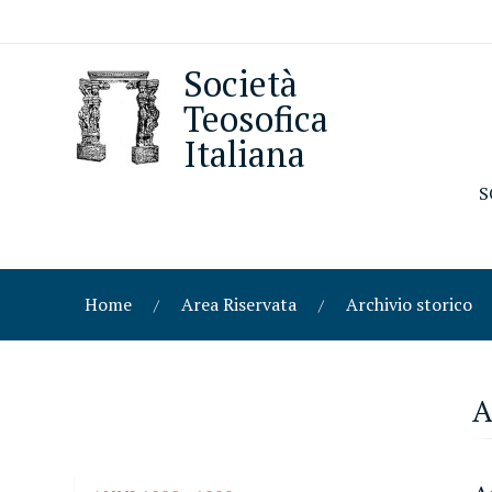
Società
Teosofica
Italiana
S
Home
Area Riservata
Archivio storico
A