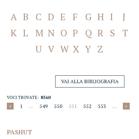
A
B
C
D
E
F
G
H
I
J
K
L
M
N
O
P
Q
R
S
T
U
V
W
X
Y
Z
VAI ALLA BIBLIOGRAFIA
VOCI TROVATE:
8560
1
…
549
550
551
552
553
…
PASHUT