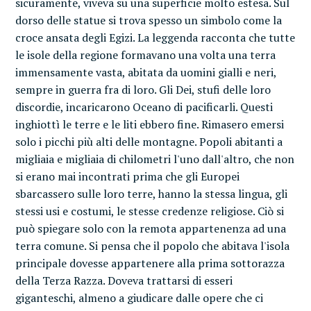
sicuramente, viveva su una superficie molto estesa. Sul
dorso delle statue si trova spesso un simbolo come la
croce ansata degli Egizi. La leggenda racconta che tutte
le isole della regione formavano una volta una terra
immensamente vasta, abitata da uomini gialli e neri,
sempre in guerra fra di loro. Gli Dei, stufi delle loro
discordie, incaricarono Oceano di pacificarli. Questi
inghiottì le terre e le liti ebbero fine. Rimasero emersi
solo i picchi più alti delle montagne. Popoli abitanti a
migliaia e migliaia di chilometri l'uno dall'altro, che non
si erano mai incontrati prima che gli Europei
sbarcassero sulle loro terre, hanno la stessa lingua, gli
stessi usi e costumi, le stesse credenze religiose. Ciò si
può spiegare solo con la remota appartenenza ad una
terra comune. Si pensa che il popolo che abitava l'isola
principale dovesse appartenere alla prima sottorazza
della Terza Razza. Doveva trattarsi di esseri
giganteschi, almeno a giudicare dalle opere che ci