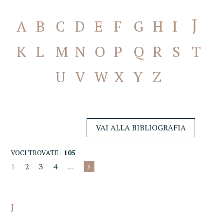
J
A
B
C
D
E
F
G
H
I
K
L
M
N
O
P
Q
R
S
T
U
V
W
X
Y
Z
VAI ALLA BIBLIOGRAFIA
VOCI TROVATE:
105
1
2
3
4
…
J