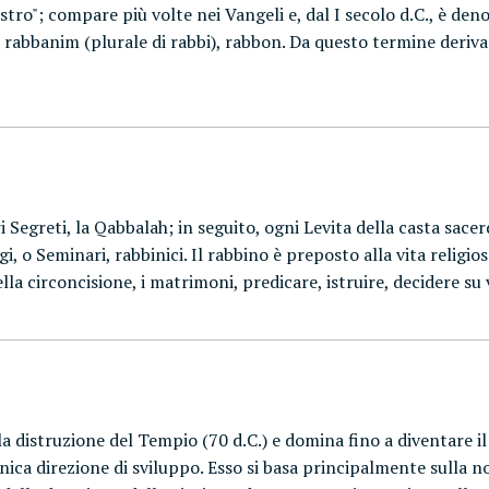
estro"; compare più volte nei Vangeli e, dal I secolo d.C., è den
n, rabbanim (plurale di rabbi), rabbon. Da questo termine deriva 
ri Segreti, la Qabbalah; in seguito, ogni Levita della casta sace
i, o Seminari, rabbinici. Il rabbino è preposto alla vita religi
della circoncisione, i matrimoni, predicare, istruire, decidere su
a distruzione del Tempio (70 d.C.) e domina fino a diventare il 
ca direzione di sviluppo. Esso si basa principalmente sulla no