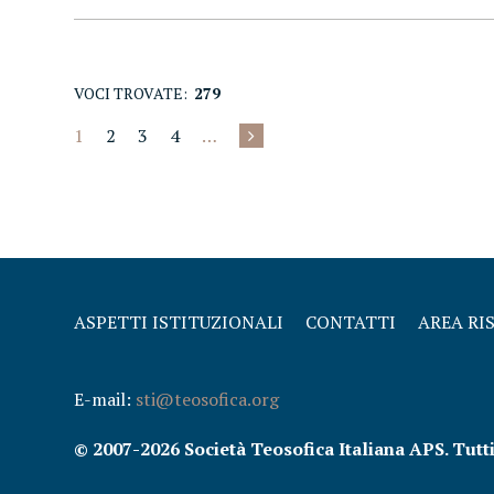
VOCI TROVATE:
279
1
2
3
4
…
ASPETTI ISTITUZIONALI
CONTATTI
AREA RI
E-mail:
sti@teosofica.org
© 2007-2026 Società Teosofica Italiana APS. Tutti i 