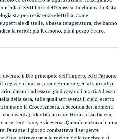
inuscola il XVII libro dell'Odissea. In chimica la R sta
rologia sta per resistenza elettrica. Come
se spettrale di stelle, a bassa temperatura, che hanno
ca la rarità: più R ci sono, più il pezzo è raro.
a divenne il Dio principale dell'Impero, ed il Faraone
nità egizie primitive, come Ammone, ed al suo culto
ario: davanti ad esso si giudicavano i morti. Ad esso
la della sera, sulle quali attraversa il cielo, eretto
Reca in mano la Croce Ansata. A seconda dei momenti
 che diventa). Identificato con Horus, esso faceva,
te a settentrione, e viceversa. Quando entrava in una
te. Durante il giorno combatteva il serpente
e Afou, attraversava le regioni delle tenebre e si