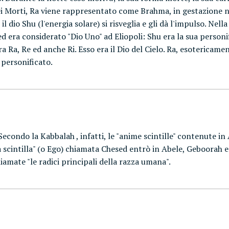
dei Morti, Ra viene rappresentato come Brahma, in gestazione ne
 dio Shu (l'energia solare) si risveglia e gli dà l'impulso. Nella 
d era considerato "Dio Uno" ad Eliopoli: Shu era la sua personi
 Ra, Re ed anche Ri. Esso era il Dio del Cielo. Ra, esotericame
 personificato.
. Secondo la Kabbalah , infatti, le "anime scintille" contenute
ima scintilla" (o Ego) chiamata Chesed entrò in Abele, Geboorah
hiamate "le radici principali della razza umana".