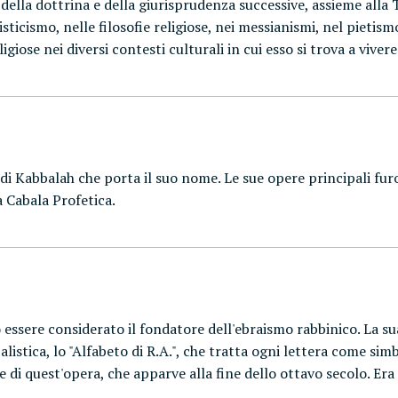
della dottrina e della giurisprudenza successive, assieme alla 
isticismo, nelle filosofie religiose, nei messianismi, nel pietis
giose nei diversi contesti culturali in cui esso si trova a vivere
i Kabbalah che porta il suo nome. Le sue opere principali furon
a Cabala Profetica.
 essere considerato il fondatore dell'ebraismo rabbinico. La su
istica, lo "Alfabeto di R.A.", che tratta ogni lettera come si
te di quest'opera, che apparve alla fine dello ottavo secolo. E