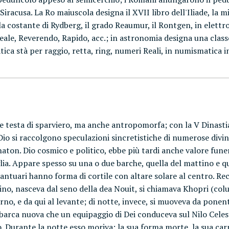
 Siracusa. La Ro maiuscola designa il XVII libro dell'Iliade, la m
i, la costante di Rydberg, il grado Reaumur, il Rontgen, in elett
 Reale, Reverendo, Rapido, acc.; in astronomia designa una clas
ca stà per raggio, retta, ring, numeri Reali, in numismatica indi
nte testa di sparviero, ma anche antropomorfa; con la V Dinasti
 Dio si raccolgono speculazioni sincretistiche di numerose divi
aton. Dio cosmico e politico, ebbe più tardi anche valore funer
ia. Appare spesso su una o due barche, quella del mattino e quel
santuari hanno forma di cortile con altare solare al centro. 
o, nasceva dal seno della dea Nouit, si chiamava Khopri (colui
rno, e da qui al levante; di notte, invece, si muoveva da ponen
 barca nuova che un equipaggio di Dei conduceva sul Nilo Celes
. Durante la notte esso moriva; la sua forma morte, la sua carn