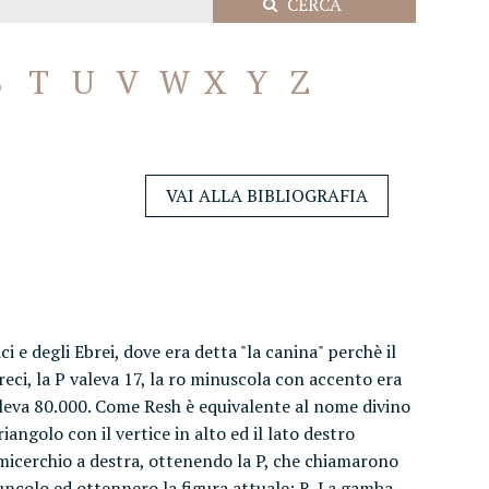
S
T
U
V
W
X
Y
Z
VAI ALLA BIBLIOGRAFIA
ci e degli Ebrei, dove era detta "la canina" perchè il
reci, la P valeva 17, la ro minuscola con accento era
 valeva 80.000. Come Resh è equivalente al nome divino
angolo con il vertice in alto ed il lato destro
semicerchio a destra, ottenendo la P, che chiamarono
uncolo ed ottennero la figura attuale: R. La gamba