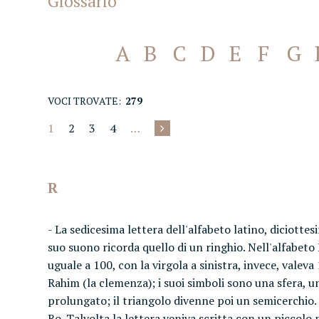
Glossario
A
B
C
D
E
F
G
VOCI TROVATE:
279
1
2
3
4
…
R
- La sedicesima lettera dell'alfabeto latino, diciottes
suo suono ricorda quello di un ringhio. Nell'alfabeto 
uguale a 100, con la virgola a sinistra, invece, vale
Rahim (la clemenza); i suoi simboli sono una sfera, un
prolungato; il triangolo divenne poi un semicerchio. 
Ro. Talvolta la lettera veniva scritta con un piccol