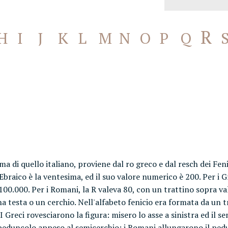
R
H
I
J
K
L
M
N
O
P
Q
ima di quello italiano, proviene dal ro greco e dal resch dei Feni
Ebraico è la ventesima, ed il suo valore numerico è 200. Per i G
va 100.000. Per i Romani, la R valeva 80, con un trattino sopra
a testa o un cerchio. Nell'alfabeto fenicio era formata da un tri
I Greci rovesciarono la figura: misero lo asse a sinistra ed il 
o peduncolo appeso al semicerchio; i Romani allungarono il ped