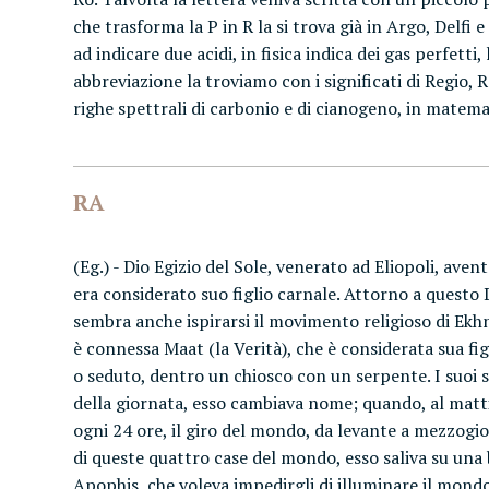
che trasforma la P in R la si trova già in Argo, Delfi e
ad indicare due acidi, in fisica indica dei gas perfett
abbreviazione la troviamo con i significati di Regio,
righe spettrali di carbonio e di cianogeno, in matemati
RA
(Eg.) - Dio Egizio del Sole, venerato ad Eliopoli, ave
era considerato suo figlio carnale. Attorno a questo
sembra anche ispirarsi il movimento religioso di Ekhn
è connessa Maat (la Verità), che è considerata sua figl
o seduto, dentro un chiosco con un serpente. I suoi 
della giornata, esso cambiava nome; quando, al mattin
ogni 24 ore, il giro del mondo, da levante a mezzogio
di queste quattro case del mondo, esso saliva su una
Apophis, che voleva impedirgli di illuminare il mondo