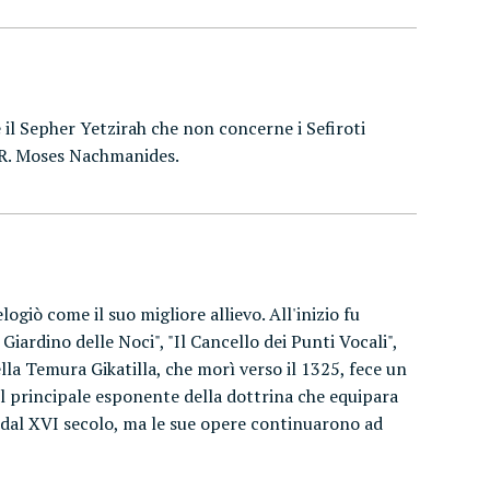
e il Sepher Yetzirah che non concerne i Sefiroti
so R. Moses Nachmanides.
ogiò come il suo migliore allievo. All'inizio fu
 Giardino delle Noci", "Il Cancello dei Punti Vocali",
ella Temura Gikatilla, che morì verso il 1325, fece un
 il principale esponente della dottrina che equipara
re dal XVI secolo, ma le sue opere continuarono ad