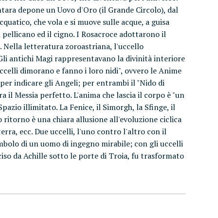
ntara depone un Uovo d'Oro (il Grande Circolo), dal
quatico, che vola e si muove sulle acque, a guisa
l pellicano ed il cigno. I Rosacroce adottarono il
Nella letteratura zoroastriana, l'uccello
 Gli antichi Magi rappresentavano la divinità interiore
celli dimorano e fanno i loro nidi", ovvero le Anime
 per indicare gli Angeli; per entrambi il "Nido di
a il Messia perfetto. L'anima che lascia il corpo è "un
pazio illimitato. La Fenice, il Simorgh, la Sfinge, il
 ritorno è una chiara allusione all'evoluzione ciclica
ra, ecc. Due uccelli, l'uno contro l'altro con il
mbolo di un uomo di ingegno mirabile; con gli uccelli
iso da Achille sotto le porte di Troia, fu trasformato