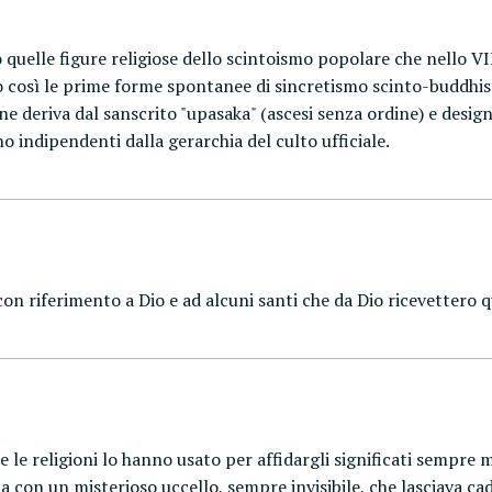
o quelle figure religiose dello scintoismo popolare che nello 
 così le prime forme spontanee di sincretismo scinto-buddhisti
e deriva dal sanscrito "upasaka" (ascesi senza ordine) e design
indipendenti dalla gerarchia del culto ufficiale.
n riferimento a Dio e ad alcuni santi che da Dio ricevettero qu
e le religioni lo hanno usato per affidargli significati sempre m
con un misterioso uccello, sempre invisibile, che lasciava cad