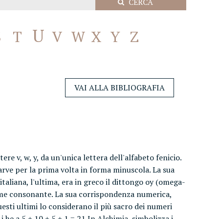
U
S
T
V
W
X
Y
Z
VAI ALLA BIBLIOGRAFIA
ere v, w, y, da un'unica lettera dell'alfabeto fenicio.
parve per la prima volta in forma minuscola. La sua
italiana, l'ultima, era in greco il dittongo oy (omega-
 come consonante. La sua corrispondenza numerica,
uesti ultimi lo considerano il più sacro dei numeri
 he a 5 + 10 + 5 + 1 = 21 In Alchimia, simbolizza i