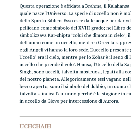
Questa operazione è affidata a Brahma, il Kalahansa 
quale nasce l'Universo. La specie di uccello non è mo
dello Spirito Biblico. Esso esce dalle acque per dar vi
pellicano come simbolo del XVIII grado; nel Libro de
simbolizzava Kar-shipta "colui che dimora in cielo"; i
dell'uomo come un uccello, mentre i Greci la rappres
e gli Angeli vi hanno la loro sede. L'uccello presente g
Uccello" era il cielo, mentre per lo Zohar è il seno d
uccello che prende il volo". Hamsa, l'Uccello della Sapi
Singh, sono uccelli, talvolta mostruosi, legati alla c
del nostro pianeta. Allegoricamente essi vagano nell'o
becco aperto, sono il simbolo del dubbio; un uomo ch
talvolta si indica l'autunno perchè è la stagione in c
in uccello da Giove per intercessione di Aurora.
UCHCHAIH