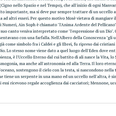
(Cigno nello Spazio e nel Tempo), che all'inizio di ogni Manva
lto importante, ma si deve pur sempre trattare di un uccello ac
ta ad altri esseri. Per questo motivo Mosè vietava di mangiare i
i Numeri, Ain Soph è chiamato "l'Anima Ardente del Pellicano". 
l suo canto veniva interpretato come "l'espressione di un Dio".
entavano con una farfalla. Nell'Albero della Conoscenza "gli uc
ià come simbolo fra i Caldei e gli Ebrei, fu ripreso dai cristiani
i Dio. Lo stesso nome viene dato a quel luogo dell'Eden dove entr
enza, è l'Uccello Eterno dal cui battito di ali nasce la Vita, lo S
osmogonia, ma anche all'astronomia ed alla Terra. Il loro eterno
ceano, sostengono il cielo con la testa, si nascondono nella ter
e tiene un serpente in una mano ed un uccello nell'altra, è si
ui essi ricevono regale accoglienza dai cacciatori; Mennone, ucc