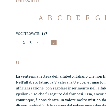
Glossario
A
B
C
D
E
F
G
VOCI TROVATE:
147
1
2
3
4
…
U
La ventesima lettera dell'alfabeto italiano che non ha 
Nell'alfabeto latino la V valeva la U e così è rimast
ufficializzazione, con regolare inserimento nell'alfab
ypsilon), uso che fu seguito dai francesi. Essa, anc
comunque, è considerata un valore molto mistico sia da
dispari, poiché 21 è la somma del valore numerico del 