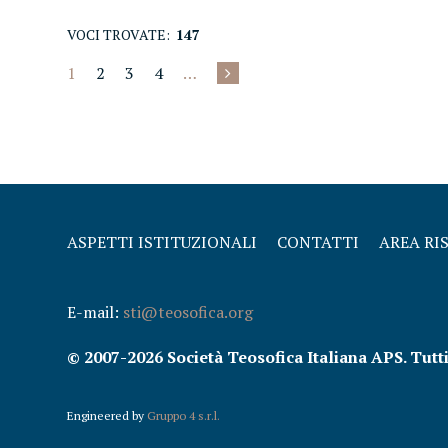
VOCI TROVATE:
147
1
2
3
4
…
ASPETTI ISTITUZIONALI
CONTATTI
AREA RI
E-mail:
sti@teosofica.org
© 2007-2026 Società Teosofica Italiana APS. Tutti i 
Engineered by
Gruppo 4 s.r.l.