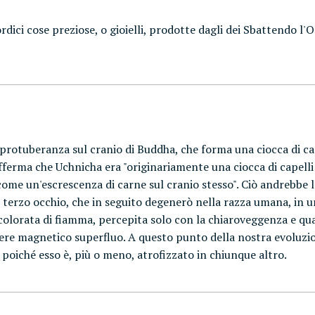
dici cose preziose, o gioielli, prodotte dagli dei Sbattendo l'Oc
rotuberanza sul cranio di Buddha, che forma una ciocca di cape
 afferma che Uchnicha era "originariamente una ciocca di capell
ome un'escrescenza di carne sul cranio stesso". Ciò andrebbe le
il terzo occhio, che in seguito degenerò nella razza umana, in
colorata di fiamma, percepita solo con la chiaroveggenza e quan
otere magnetico superfluo. A questo punto della nostra evoluzion
, poiché esso è, più o meno, atrofizzato in chiunque altro.