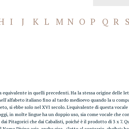
H
I
J
K
L
M
N
O
P
Q
R
equivalente in quelli precedenti. Ha la stessa origine delle lett
o nell'alfabeto italiano fino al tardo medioevo quando la u com
eto, si ebbe solo nel XVI secolo. L'equivalente di questa vocale 
or oggi, in molte lingue ha un doppio uso, sia come vocale che
i Pitagorici che dai Cabalisti, poiché è il prodotto di 3 x 7. Q
Nome Divino aeie, anche eiea - (letto al contrario, aheihe): he i