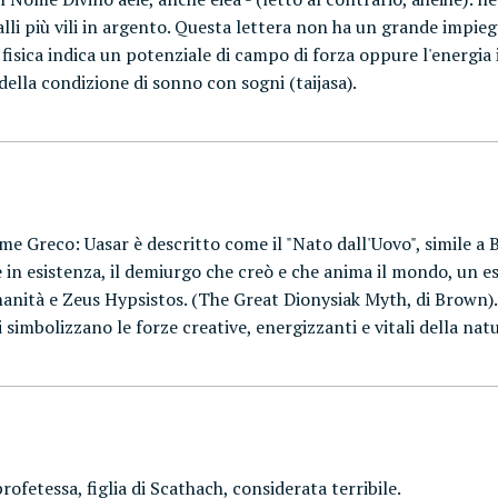
li più vili in argento. Questa lettera non ha un grande impiego
fisica indica un potenziale di campo di forza oppure l'energia i
della condizione di sonno con sogni (taijasa).
e Greco: Uasar è descritto come il "Nato dall'Uovo", simile a B
e in esistenza, il demiurgo che creò e che anima il mondo, un e
manità e Zeus Hypsistos. (The Great Dionysiak Myth, di Brown). I
simbolizzano le forze creative, energizzanti e vitali della nat
rofetessa, figlia di Scathach, considerata terribile.