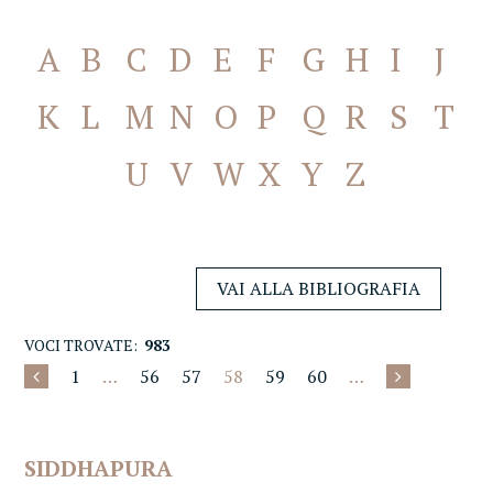
A
B
C
D
E
F
G
H
I
J
K
L
M
N
O
P
Q
R
S
T
U
V
W
X
Y
Z
VAI ALLA BIBLIOGRAFIA
VOCI TROVATE:
983
1
…
56
57
58
59
60
…
SIDDHAPURA