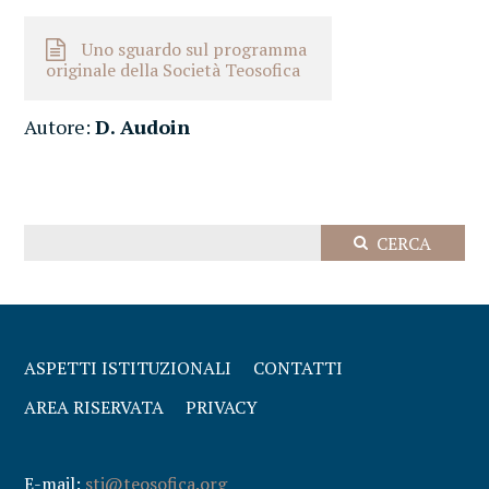
Uno sguardo sul programma
originale della Società Teosofica
Autore:
D. Audoin
ASPETTI ISTITUZIONALI
CONTATTI
AREA RISERVATA
PRIVACY
E-mail:
sti@teosofica.org