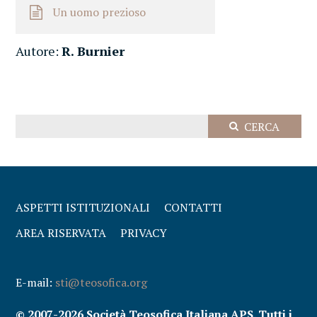
Un uomo prezioso
Autore:
R. Burnier
ASPETTI ISTITUZIONALI
CONTATTI
AREA RISERVATA
PRIVACY
E-mail:
sti@teosofica.org
© 2007-2026 Società Teosofica Italiana APS. Tutti i