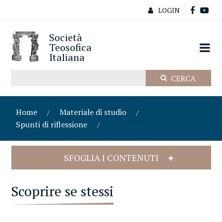
LOGIN
Società
Teosofica
Italiana
Home
Materiale di studio
Spunti di riflessione
SFOGLIA I CONTENUTI
Scoprire se stessi