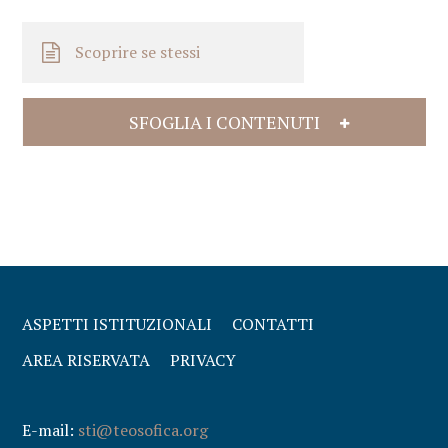
Scoprire se stessi
SFOGLIA I CONTENUTI
ASPETTI ISTITUZIONALI
CONTATTI
AREA RISERVATA
PRIVACY
E-mail:
sti@teosofica.org