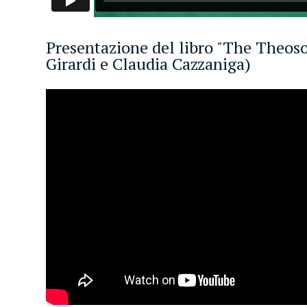
Presentazione del libro "The Theosop
Girardi e Claudia Cazzaniga)